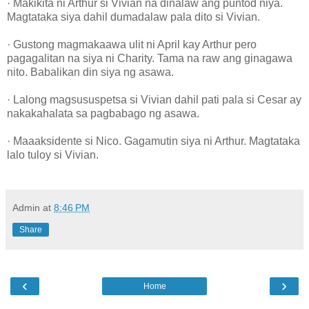
· Makikita ni Arthur si Vivian na dinalaw ang puntod niya.
Magtataka siya dahil dumadalaw pala dito si Vivian.
· Gustong magmakaawa ulit ni April kay Arthur pero
pagagalitan na siya ni Charity. Tama na raw ang ginagawa
nito. Babalikan din siya ng asawa.
· Lalong magsususpetsa si Vivian dahil pati pala si Cesar ay
nakakahalata sa pagbabago ng asawa.
· Maaaksidente si Nico. Gagamutin siya ni Arthur. Magtataka
lalo tuloy si Vivian.
Admin
at
8:46 PM
Share
‹
›
Home