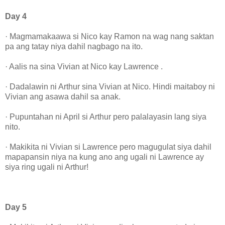
Day 4
· Magmamakaawa si Nico kay Ramon na wag nang saktan
pa ang tatay niya dahil nagbago na ito.
· Aalis na sina Vivian at Nico kay Lawrence .
· Dadalawin ni Arthur sina Vivian at Nico. Hindi maitaboy ni
Vivian ang asawa dahil sa anak.
· Pupuntahan ni April si Arthur pero palalayasin lang siya
nito.
· Makikita ni Vivian si Lawrence pero magugulat siya dahil
mapapansin niya na kung ano ang ugali ni Lawrence ay
siya ring ugali ni Arthur!
Day 5