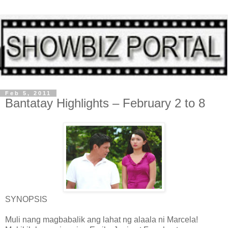
Feb 5, 2011
Bantatay Highlights – February 2 to 8
SYNOPSIS
Muli nang magbabalik ang lahat ng alaala ni Marcela!