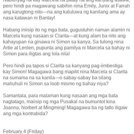
pero hindi pa magawang sabihin nina Emily, Junix at Farrah
ang karugtong nito—na ang kaluluwa ng kanilang ama ay
nasa katawan ni Bantay!
Habang iniisip ito ng mga bata, gugustuhin naman alamin ni
Marcela kung nasaan si Clarita—at kung alam ba nito ang
kahayupan na ginawa ni Simon sa kanya. Sa tulong nina
Artie at Lenlen, pupunta ang pamilya ni Marcela sa bahay ni
Simon para iligtas ang lola nila!
Pero hindi pa tapos si Clarita sa kanyang pag-iimbestiga
kay Simon! Magagawa bang mapilit nina Marcela si Clarita
na sumama na sa kanila—o sabay-sabay ba silang
mahuhuli ni Simon sa loob mismo ng bahay niya?
Samantala, para malaman kung nasaan ang mga bata
nagtatago, maiisip ng mga Pusakal na bumuntot kina
Joanna, Norbert at Mingming! Magagawa ba ng tatlo iligaw
ang mga kontrabida?
February 4 (Friday)