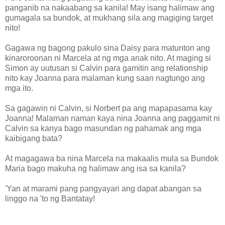
panganib na nakaabang sa kanila! May isang halimaw ang
gumagala sa bundok, at mukhang sila ang magiging target
nito!
Gagawa ng bagong pakulo sina Daisy para matunton ang
kinaroroonan ni Marcela at ng mga anak nito. At maging si
Simon ay uutusan si Calvin para gamitin ang relationship
nito kay Joanna para malaman kung saan nagtungo ang
mga ito.
Sa gagawin ni Calvin, si Norbert pa ang mapapasama kay
Joanna! Malaman naman kaya nina Joanna ang paggamit ni
Calvin sa kanya bago masundan ng pahamak ang mga
kaibigang bata?
At magagawa ba nina Marcela na makaalis mula sa Bundok
Maria bago makuha ng halimaw ang isa sa kanila?
'Yan at marami pang pangyayari ang dapat abangan sa
linggo na 'to ng Bantatay!