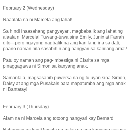
February 2 (Wednesday)
Naaalala na ni Marcela ang lahat!
Sa hindi inaasahang pangyayari, magbabalik ang lahat ng
alaala ni Marcela! Tuwang-tuwa sina Emily, Junix at Farrah
dito—pero ngayong nagbalik na ang kanilang ina sa dati,
paano naman nila sasabihin ang nangyari sa kanilang ama?
Patuloy naman ang pag-imbestiga ni Clarita sa mga
pinaggagawa ni Simon sa kanyang anak.
Samantala, magsasanib puwersa na ng tuluyan sina Simon,
Daisy at ang mga Pusakals para mapatumba ang mga anak
ni Bantatay!
February 3 (Thursday)
Alam na ni Marcela ang totoong nangyari kay Bernard!
Nabunyag na kay Marcela na patay na ang kanyang asawa;