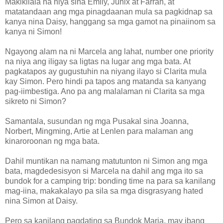
Makikilala na niya sina Emily, Junix at Farrah, at
matatandaan ang mga pinagdaanan mula sa pagkidnap sa
kanya nina Daisy, hanggang sa mga gamot na pinaiinom sa
kanya ni Simon!
Ngayong alam na ni Marcela ang lahat, number one priority
na niya ang iligay sa ligtas na lugar ang mga bata. At
pagkatapos ay gugustuhin na niyang ilayo si Clarita mula
kay Simon. Pero hindi pa tapos ang matanda sa kanyang
pag-iimbestiga. Ano pa ang malalaman ni Clarita sa mga
sikreto ni Simon?
Samantala, susundan ng mga Pusakal sina Joanna,
Norbert, Mingming, Artie at Lenlen para malaman ang
kinaroroonan ng mga bata.
Dahil muntikan na namang matutunton ni Simon ang mga
bata, magdedesisyon si Marcela na dahil ang mga ito sa
bundok for a camping trip: bonding time na para sa kanilang
mag-iina, makakalayo pa sila sa mga disgrasyang hated
nina Simon at Daisy.
Pero sa kanilang pagdating sa Bundok Maria, may ibang