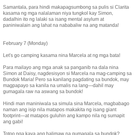
Samantala, para hindi makapagsumbong sa pulis si Clarita
kasama ng mga nalalaman niya tungkol kay Simon,
dadalhin ito ng lalaki sa isang mental asylum at
paniniwalain ang lahat na nababaliw na ang matanda!
February 7 (Monday)
Let's go camping kasama nina Marcela at ng mga bata!
Para mailayo ang mga anak sa panganib na dala nina
Simon at Daisy, nagdesisyon si Marcela na mag-camping sa
Bundok Maria! Pero sa kanilang pagdating sa bundok, may
magpapayo sa kanila na umalis na lang—dahil may
gumagala raw na aswang sa bundok!
Hindi man maniniwala sa simula sina Marcela, magbabago
naman ang isip nila matapos makakita ng isang giant
footprint—at matapos guluhin ang kampo nila ng sumapit
ang gabi!
Totoo nga kaya ang halimaw na gumagala sa bundok?