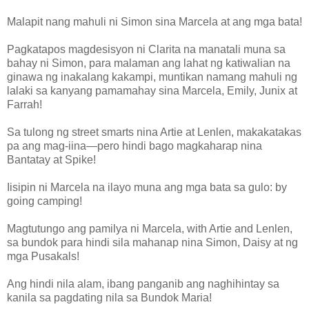
Malapit nang mahuli ni Simon sina Marcela at ang mga bata!
Pagkatapos magdesisyon ni Clarita na manatali muna sa
bahay ni Simon, para malaman ang lahat ng katiwalian na
ginawa ng inakalang kakampi, muntikan namang mahuli ng
lalaki sa kanyang pamamahay sina Marcela, Emily, Junix at
Farrah!
Sa tulong ng street smarts nina Artie at Lenlen, makakatakas
pa ang mag-iina—pero hindi bago magkaharap nina
Bantatay at Spike!
Iisipin ni Marcela na ilayo muna ang mga bata sa gulo: by
going camping!
Magtutungo ang pamilya ni Marcela, with Artie and Lenlen,
sa bundok para hindi sila mahanap nina Simon, Daisy at ng
mga Pusakals!
Ang hindi nila alam, ibang panganib ang naghihintay sa
kanila sa pagdating nila sa Bundok Maria!