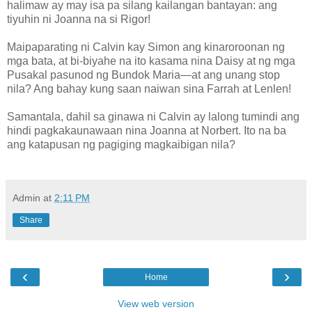
halimaw ay may isa pa silang kailangan bantayan: ang
tiyuhin ni Joanna na si Rigor!
Maipaparating ni Calvin kay Simon ang kinaroroonan ng
mga bata, at bi-biyahe na ito kasama nina Daisy at ng mga
Pusakal pasunod ng Bundok Maria—at ang unang stop
nila? Ang bahay kung saan naiwan sina Farrah at Lenlen!
Samantala, dahil sa ginawa ni Calvin ay lalong tumindi ang
hindi pagkakaunawaan nina Joanna at Norbert. Ito na ba
ang katapusan ng pagiging magkaibigan nila?
Admin
at
2:11 PM
Share
‹
›
Home
View web version