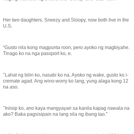
Her two daughters, Sneezy and Sloopy, now both live in the
U.S.
“Gusto nila kong magpunta roon, pero ayoko ng magbiyahe.
Tinago ko na nga passport ko, e.
"Lahat ng bilin ko, nasabi ko na. Ayoko ng wake, gusto ko i-
cremate agad. Ang wino-worry ko lang, yung alaga kong 12
na aso.
"Iniisip ko, ano kaya mangyayari sa kanila kapag nawala na
ako? Baka pagsisipain na lang sila ng ibang tao.”