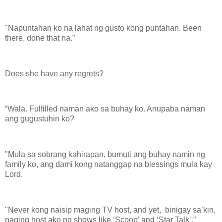
"Napuntahan ko na lahat ng gusto kong puntahan. Been
there, done that na.”
Does she have any regrets?
“Wala. Fulfilled naman ako sa buhay ko. Anupaba naman
ang gugustuhin ko?
"Mula sa sobrang kahirapan, bumuti ang buhay namin ng
family ko, ang dami kong natanggap na blessings mula kay
Lord.
"Never kong naisip maging TV host, and yet, binigay sa’kin,
naging host ako ng shows like ‘Scoop’ and ‘Star Talk’.”