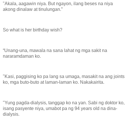
"Akala, aagawin niya. But ngayon, ilang beses na niya
akong dinalaw at tinulungan.”
So what is her birthday wish?
“Unang-una, mawala na sana lahat ng mga sakit na
nararamdaman ko.
"Kasi, paggising ko pa lang sa umaga, masakit na ang joints
ko, mga buto-buto at laman-laman ko. Nakakairita.
"Yung pagda-dialysis, tanggap ko na yan. Sabi ng doktor ko,
isang pasyente niya, umabot pa ng 94 years old na dina-
dialysis.