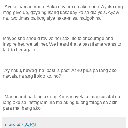
"Ayoko naman noon. Baka ulyanin na ako noon. Ayoko ring
mag-give up, gaya ng isang kasabay ko sa dialysis. Ayaw
na, two times pa lang siya naka-miss, natigok na.”
Maybe she should revive her sex life to encourage and
inspire her, we tell her. We heard that a past flame wants to
talk to her again.
“Ay naku, huwag na, past is past. At 40 plus pa lang ako,
nawala na ang libido ko, no?
"Manonood na lang ako ng Koreanovela at magsusulat na
lang ako sa Instagram, na malaking tulong talaga sa akin
para malibang ako!”
mario
at
7:01 PM