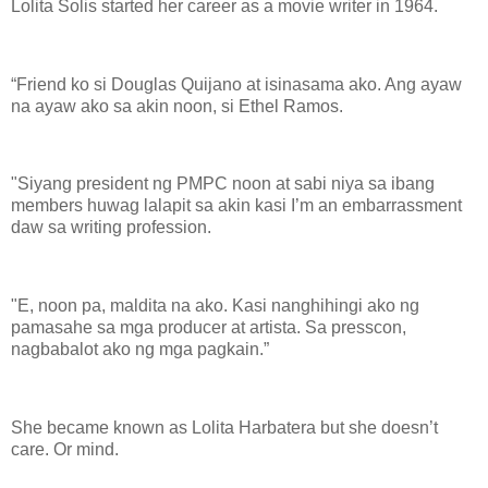
Lolita Solis started her career as a movie writer in 1964.
“Friend ko si Douglas Quijano at isinasama ako. Ang ayaw
na ayaw ako sa akin noon, si Ethel Ramos.
"Siyang president ng PMPC noon at sabi niya sa ibang
members huwag lalapit sa akin kasi I’m an embarrassment
daw sa writing profession.
"E, noon pa, maldita na ako. Kasi nanghihingi ako ng
pamasahe sa mga producer at artista. Sa presscon,
nagbabalot ako ng mga pagkain.”
She became known as Lolita Harbatera but she doesn’t
care. Or mind.