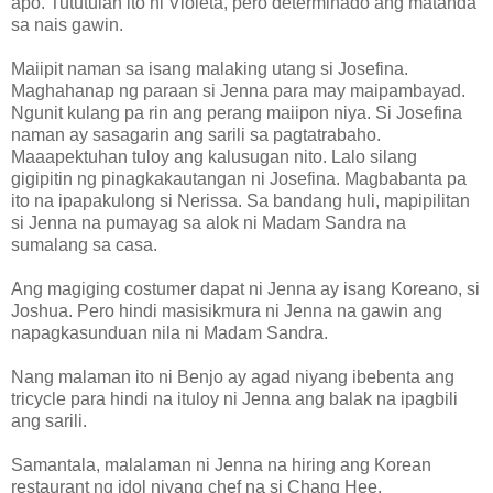
apo. Tututulan ito ni Violeta, pero determinado ang matanda
sa nais gawin.
Maiipit naman sa isang malaking utang si Josefina.
Maghahanap ng paraan si Jenna para may maipambayad.
Ngunit kulang pa rin ang perang maiipon niya. Si Josefina
naman ay sasagarin ang sarili sa pagtatrabaho.
Maaapektuhan tuloy ang kalusugan nito. Lalo silang
gigipitin ng pinagkakautangan ni Josefina. Magbabanta pa
ito na ipapakulong si Nerissa. Sa bandang huli, mapipilitan
si Jenna na pumayag sa alok ni Madam Sandra na
sumalang sa casa.
Ang magiging costumer dapat ni Jenna ay isang Koreano, si
Joshua. Pero hindi masisikmura ni Jenna na gawin ang
napagkasunduan nila ni Madam Sandra.
Nang malaman ito ni Benjo ay agad niyang ibebenta ang
tricycle para hindi na ituloy ni Jenna ang balak na ipagbili
ang sarili.
Samantala, malalaman ni Jenna na hiring ang Korean
restaurant ng idol niyang chef na si Chang Hee.