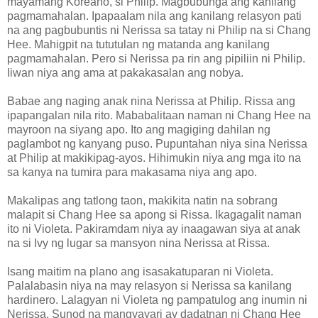
mayamang Koreano, si Philip. Magbubunga ang kanilang
pagmamahalan. Ipapaalam nila ang kanilang relasyon pati
na ang pagbubuntis ni Nerissa sa tatay ni Philip na si Chang
Hee. Mahigpit na tututulan ng matanda ang kanilang
pagmamahalan. Pero si Nerissa pa rin ang pipiliin ni Philip.
Iiwan niya ang ama at pakakasalan ang nobya.
Babae ang naging anak nina Nerissa at Philip. Rissa ang
ipapangalan nila rito. Mababalitaan naman ni Chang Hee na
mayroon na siyang apo. Ito ang magiging dahilan ng
paglambot ng kanyang puso. Pupuntahan niya sina Nerissa
at Philip at makikipag-ayos. Hihimukin niya ang mga ito na
sa kanya na tumira para makasama niya ang apo.
Makalipas ang tatlong taon, makikita natin na sobrang
malapit si Chang Hee sa apong si Rissa. Ikagagalit naman
ito ni Violeta. Pakiramdam niya ay inaagawan siya at anak
na si Ivy ng lugar sa mansyon nina Nerissa at Rissa.
Isang maitim na plano ang isasakatuparan ni Violeta.
Palalabasin niya na may relasyon si Nerissa sa kanilang
hardinero. Lalagyan ni Violeta ng pampatulog ang inumin ni
Nerissa. Sunod na mangyayari ay dadatnan ni Chang Hee