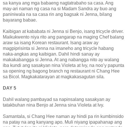
sa kanya ang mga babaeng nagtatrabaho sa casa. Ang
may-ari naman ng casa na si Madam Sandra ay buo ang
paniniwala na sa casa rin ang bagsak ni Jenna, bilang
bayarang babae.
Kaibigan at kababata ni Jenna si Benjo, isang tricycle driver.
Maikukwento niya rito ang pangarap na maging Chef balang
araw sa isang Korean restaurant. Isang araw ay
magpiprisinta si Jenna na imaneho ang tricycle habang
naka-angkas ang kaibigan. Dahil hindi sanay ay
makakabangga si Jenna. At ang nabangga nito ay walang
iba kundi ang sasakyan nina Violeta at Ivy, na noo’y papunta
sa opening ng bagong branch ng restaurant ni Chang Hee
sa Bicol. Magkakatarayan at magkakasagutan sila.
DAY 5
Dahil walang pambayad sa napinsalang sasakyan ay
tatakbuhan nina Benjo at Jenna sina Violeta at Ivy.
Samantala, si Chang Hee naman ay hindi pa rin kumbinsido
na patay na ang kanyang apo. Muli niyang ipapahanap ang