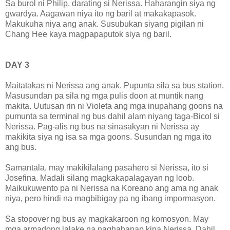
Sa burol ni Philip, darating si Nerissa. Haharangin siya ng
gwardya. Aagawan niya ito ng baril at makakapasok.
Makukuha niya ang anak. Susubukan siyang pigilan ni
Chang Hee kaya magpapaputok siya ng baril.
DAY 3
Maitatakas ni Nerissa ang anak. Pupunta sila sa bus station.
Masusundan pa sila ng mga pulis doon at muntik nang
makita. Uutusan rin ni Violeta ang mga inupahang goons na
pumunta sa terminal ng bus dahil alam niyang taga-Bicol si
Nerissa. Pag-alis ng bus na sinasakyan ni Nerissa ay
makikita siya ng isa sa mga goons. Susundan ng mga ito
ang bus.
Samantala, may makikilalang pasahero si Nerissa, ito si
Josefina. Madali silang magkakapalagayan ng loob.
Maikukuwento pa ni Nerissa na Koreano ang ama ng anak
niya, pero hindi na magbibigay pa ng ibang impormasyon.
Sa stopover ng bus ay magkakaroon ng komosyon. May
mga armadong lalake na naghahanap kina Nerissa. Dahil