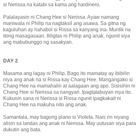
si Nerissa na katabi sa kama ang hardinero.
Palalayasin ni Chang Hee si Nerissa. Ayaw namang
maniwala ni Philip na nagtaksil ang asawa. Sa gitna ng
kaguluhan ay hahabol si Rissa sa kanyang ina. Muntik na
itong masagasaan. Ililigtas ni Philip ang anak, ngunit siya
ang mabubunggo ng sasakyan.
DAY 2
Masama ang lagay ni Philip. Bago ito mamatay ay ibibilin
niya ang anak na si Rissa kay Chang Hee. Mangangako si
Chang Hee na mamahalin at aalagaan ang apo. Sisisihin ni
Chang Hee si Nerissa sa nangyari. Ipagtatabuyan niya ito.
Kukunin sana ni Nerissa si Rissa ngunit ipagkakait ni
Chang Hee na makuha nito ang anak.
Samantala, may bagong plano si Violeta. Nais rin niyang
alisin sa landas ang anak ni Nerissa. May uutusan siya para
dukutin ang bata.