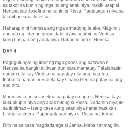
sa takot na kunin ng mga ito ang anak niya, makikiusap si
Nerissa kay Josefina na kunin si Rissa. Pagtataguin niya sa
talahiban sina Josefina.
Haharapin ni Nerissa ang mga armadong lalake. Mag-iinit
ang ulo ng lider ng grupo dahil ayaw sabihin ni Nerissa
kung nasaan ang anak niya. Babarilin nito si Nerissa.
DAY 4
Pagugulungin ng lider ng mga goons ang katawan ni
Nerissa sa bangin at iiwan dun para mamatay. Palalabasin
naman nila kay Violeta na napatay nila ang mag-ina.
Ibabalita naman ni Violeta kay Chang Hee na patay na ang
apo nito.
Maniniwala rin si Josefina na patay na nga si Nerissa kaya
kukupkupin niya ang anak nitong si Rissa. Dadalhin niya ito
sa tinitirhan – isang casa kung saan siya namamasukan
bilang kusinera. Papangalanan niya si Rissa na Jenna
Dito na sa casa magdadalaga si Jenna. Mabait at magiliw